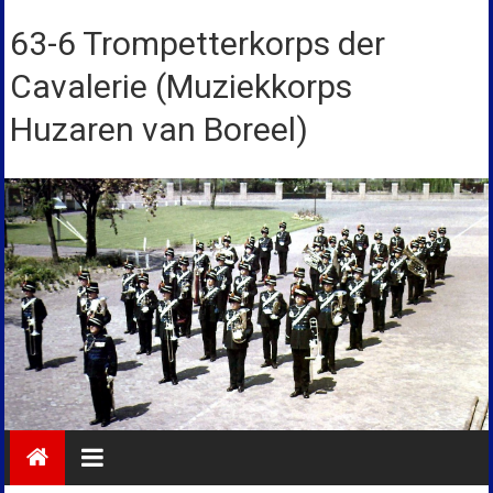
Ga
naar
63-6 Trompetterkorps der
de
Cavalerie (Muziekkorps
inhoud
Huzaren van Boreel)