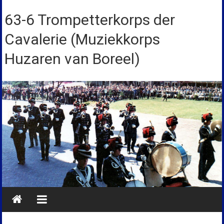
Ga
naar
63-6 Trompetterkorps der
de
Cavalerie (Muziekkorps
inhoud
Huzaren van Boreel)