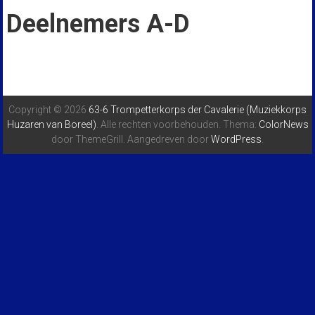
Deelnemers A-D
Copyright © 2026
63-6 Trompetterkorps der Cavalerie (Muziekkorps
Huzaren van Boreel)
. Alle rechten voorbehouden. Thema:
ColorNews
door ThemeGrill. Aangedreven door
WordPress
.