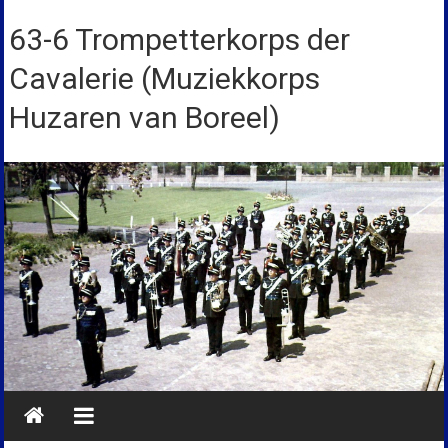
Ga
naar
63-6 Trompetterkorps der
de
Cavalerie (Muziekkorps
inhoud
Huzaren van Boreel)