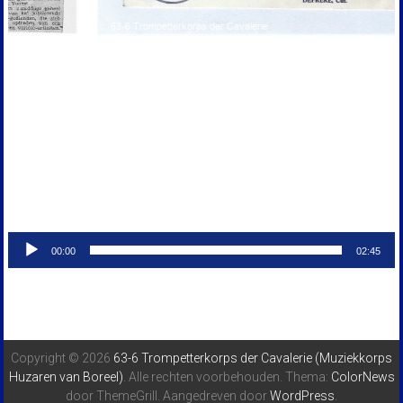
Audiospeler
00:00
02:45
Copyright © 2026
63-6 Trompetterkorps der Cavalerie (Muziekkorps
Huzaren van Boreel)
. Alle rechten voorbehouden. Thema:
ColorNews
door ThemeGrill. Aangedreven door
WordPress
.