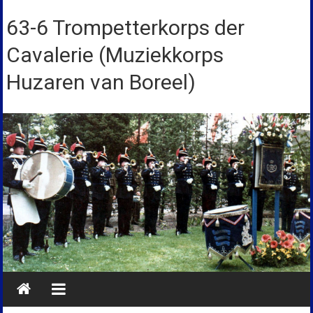
Ga
naar
63-6 Trompetterkorps der
de
Cavalerie (Muziekkorps
inhoud
Huzaren van Boreel)